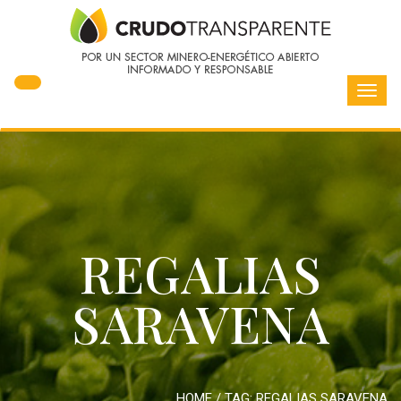
Toggl
navig
REGALIAS
SARAVENA
HOME
/ TAG:
REGALIAS SARAVENA