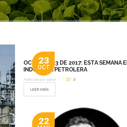
23
OCTUBRE 23 DE 2017: ESTA SEMANA E
OCT
INDUSTRIA PETROLERA
Publicado por
Admin
0
LEER MÁS
22