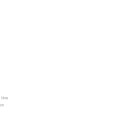
? Una
ños