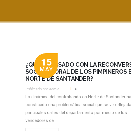
15
¿QUÉ HA PASADO CON LA RECONVER
MAY
SOCIOLABORAL DE LOS PIMPINEROS 
NORTE DE SANTANDER?
Publicado por
Admin
0
La dinámica del contrabando en Norte de Santander h
constituido una problemática social que se ve reflejada
principales calles del departamento por medio de los
vendedores de