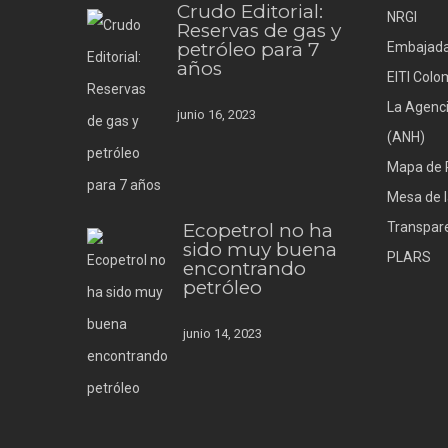
Crudo Editorial:
NRGI
Reservas de gas y
petróleo para 7
Embajada
años
EITI Colo
La Agenci
junio 16, 2023
(ANH)
Mapa de 
Mesa de l
Ecopetrol no ha
Transpare
sido muy buena
PLARS
encontrando
petróleo
junio 14, 2023