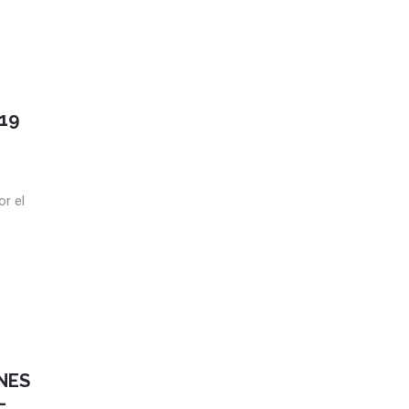
19
r el
NES
–