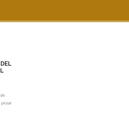
 DEL
EL
 de
a pesar