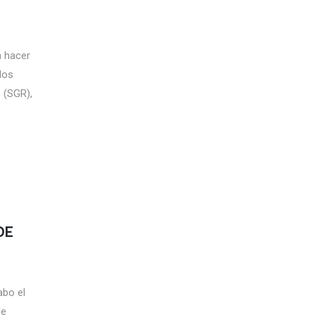
a hacer
los
 (SGR),
DE
abo el
de