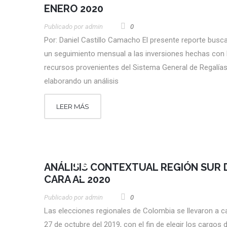
ENERO 2020
Publicado por
Admin
0
Por: Daniel Castillo Camacho El presente reporte busc
un seguimiento mensual a las inversiones hechas con 
recursos provenientes del Sistema General de Regalías
elaborando un análisis
LEER MÁS
18
ANÁLISIS CONTEXTUAL REGIÓN SUR 
FEB
CARA AL 2020
Publicado por
Admin
0
Las elecciones regionales de Colombia se llevaron a c
27 de octubre del 2019, con el fin de elegir los cargos 