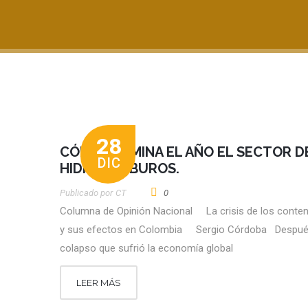
28
CÓMO TERMINA EL AÑO EL SECTOR D
DIC
HIDROCARBUROS.
Publicado por
CT
0
Columna de Opinión Nacional La crisis de los conte
y sus efectos en Colombia Sergio Córdoba Despué
colapso que sufrió la economía global
LEER MÁS