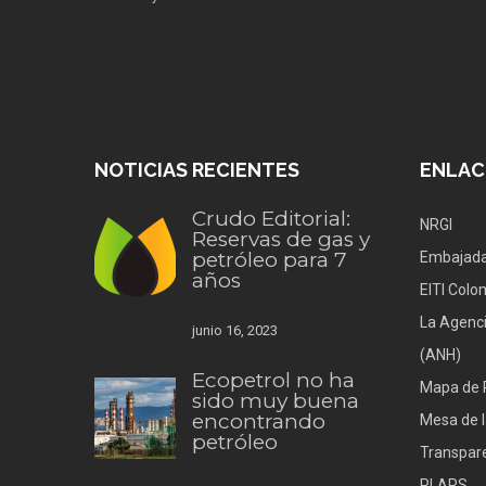
NOTICIAS RECIENTES
ENLAC
Crudo Editorial:
NRGI
Reservas de gas y
petróleo para 7
Embajada
años
EITI Colo
La Agenci
junio 16, 2023
(ANH)
Ecopetrol no ha
Mapa de 
sido muy buena
encontrando
Mesa de l
petróleo
Transpare
PLARS