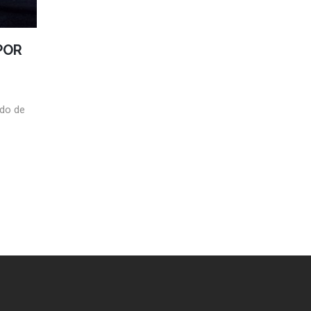
POR
rdo de