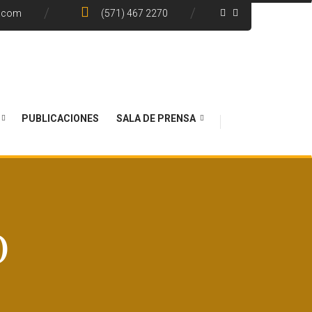
e.com
(571) 467 2270
PUBLICACIONES
SALA DE PRENSA
O