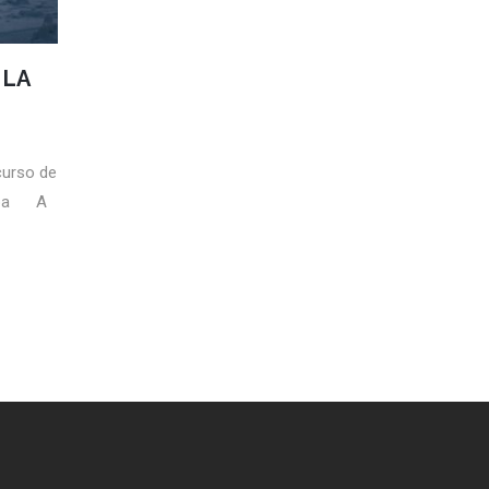
 LA
curso de
doba A