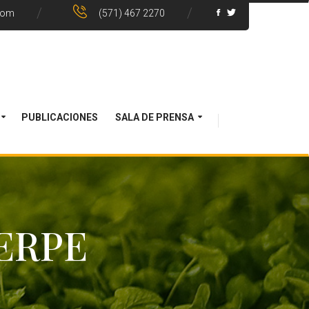
com
(571) 467 2270
PUBLICACIONES
SALA DE PRENSA
ERPE