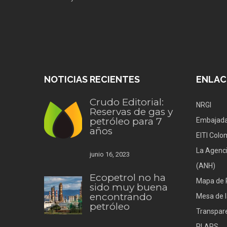
NOTICIAS RECIENTES
ENLAC
Crudo Editorial:
NRGI
Reservas de gas y
petróleo para 7
Embajada
años
EITI Colo
La Agenci
junio 16, 2023
(ANH)
Ecopetrol no ha
Mapa de 
sido muy buena
encontrando
Mesa de l
petróleo
Transpare
PLARS