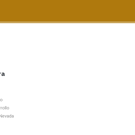
ra
to
rollo
a Nevada