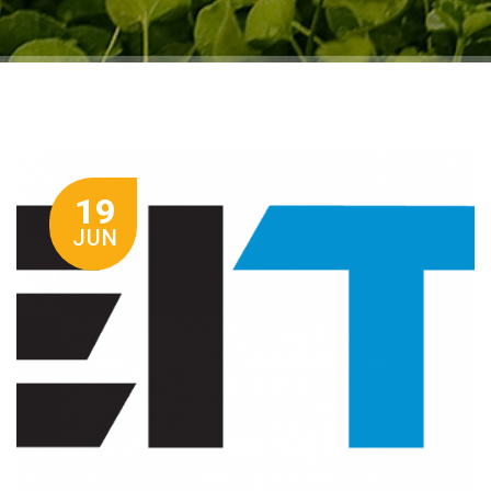
19
JUN