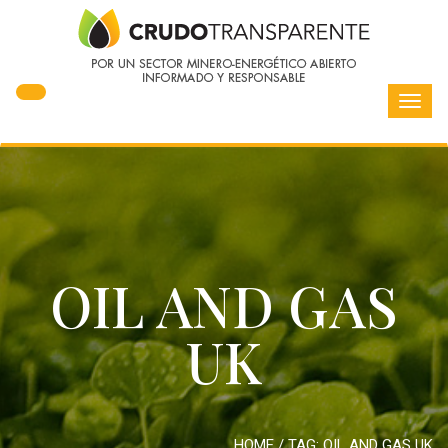
Toggl
navig
OIL AND GAS
UK
HOME
/ TAG:
OIL AND GAS UK