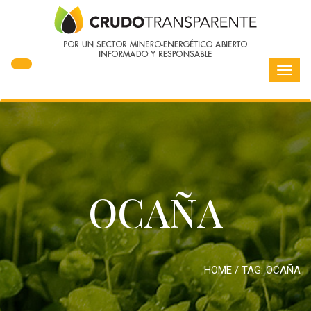
Toggl
navig
OCAÑA
HOME
/ TAG:
OCAÑA