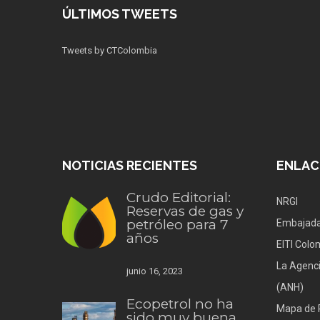
ÚLTIMOS TWEETS
Tweets by CTColombia
NOTICIAS RECIENTES
ENLAC
Crudo Editorial:
NRGI
Reservas de gas y
petróleo para 7
Embajada
años
EITI Colo
La Agenci
junio 16, 2023
(ANH)
Ecopetrol no ha
Mapa de 
sido muy buena