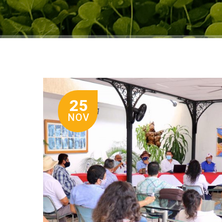
25
NOV