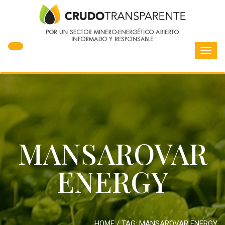
Toggl
navig
MANSAROVAR
ENERGY
HOME
/ TAG:
MANSAROVAR ENERGY