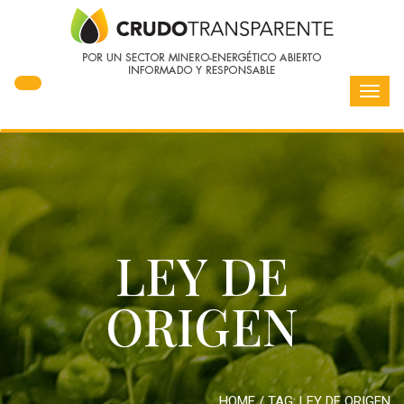
Toggl
navig
LEY DE
ORIGEN
HOME
/ TAG:
LEY DE ORIGEN