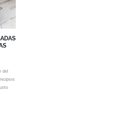
BADAS
AS
 del
nicipios
usto