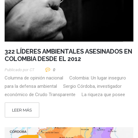
322 LÍDERES AMBIENTALES ASESINADOS EN
COLOMBIA DESDE EL 2012
Publicado por
CT
0
Columna de opinión nacional Colombia: Un lugar inseguro
para la defensa ambiental Sergio Córdoba, investigador
económico de Crudo Transparente La riqueza que posee
LEER MÁS