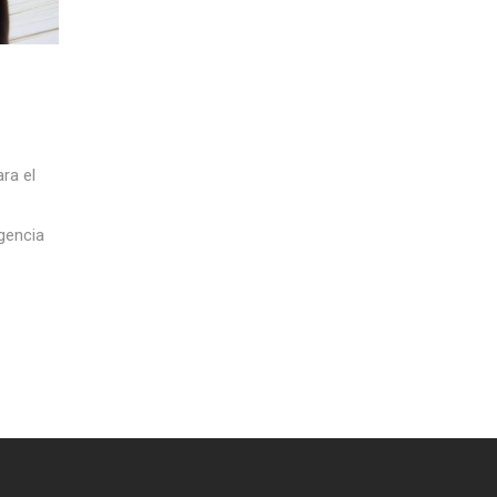
ra el
gencia