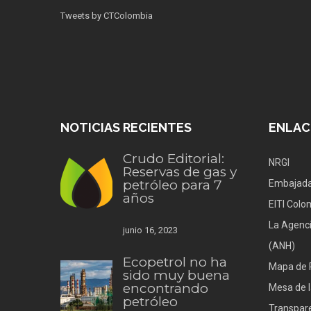
Tweets by CTColombia
NOTICIAS RECIENTES
ENLAC
Crudo Editorial:
NRGI
Reservas de gas y
petróleo para 7
Embajada
años
EITI Colo
La Agenci
junio 16, 2023
(ANH)
Ecopetrol no ha
Mapa de 
sido muy buena
encontrando
Mesa de l
petróleo
Transpare