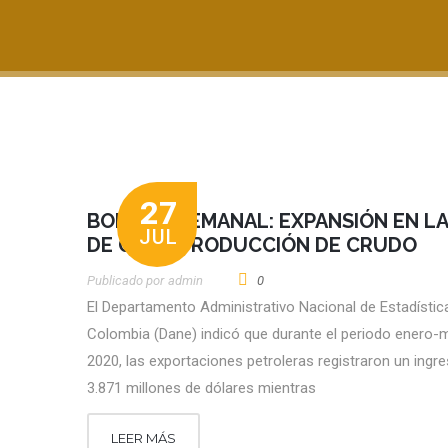
27
BOLETÍN SEMANAL: EXPANSIÓN EN LA
JUL
DE GAS Y PRODUCCIÓN DE CRUDO
Publicado por
Admin
0
El Departamento Administrativo Nacional de Estadístic
Colombia (Dane) indicó que durante el periodo enero-
2020, las exportaciones petroleras registraron un ingr
3.871 millones de dólares mientras
LEER MÁS