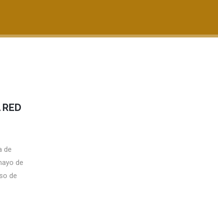
 RED
a de
mayo de
eso de