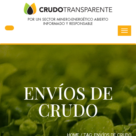
Toggl
navig
ENVÍOS DE
CRUDO
HOME
/ TAG:
ENVÍOS DE CRUDO