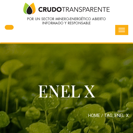
Toggl
navig
ENEL X
HOME
/ TAG:
ENEL X