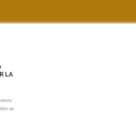
O
R LA
miento
ellón de