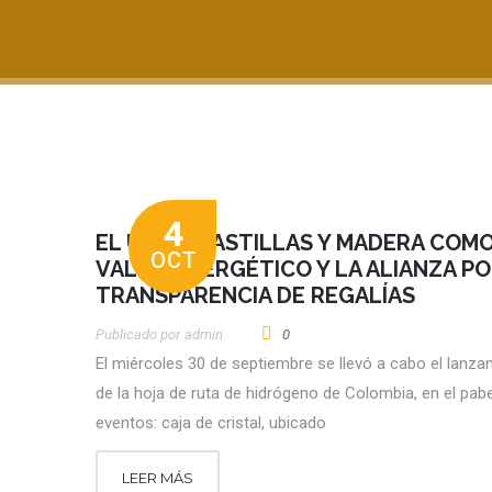
4
EL USO DE ASTILLAS Y MADERA COM
OCT
VALOR ENERGÉTICO Y LA ALIANZA PO
TRANSPARENCIA DE REGALÍAS
Publicado por
Admin
0
El miércoles 30 de septiembre se llevó a cabo el lanza
de la hoja de ruta de hidrógeno de Colombia, en el pab
eventos: caja de cristal, ubicado
LEER MÁS