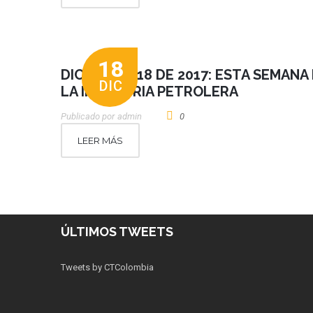
18
DICIEMBRE 18 DE 2017: ESTA SEMANA
DIC
LA INDUSTRIA PETROLERA
Publicado por
Admin
0
LEER MÁS
ÚLTIMOS TWEETS
Tweets by CTColombia