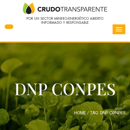
Toggl
navig
DNP CONPES
HOME
/ TAG:
DNP CONPES