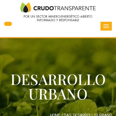
Toggl
navig
DESARROLLO
URBANO
HOME
/ TAG:
DESARROLLO URBANO