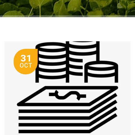
31
OCT