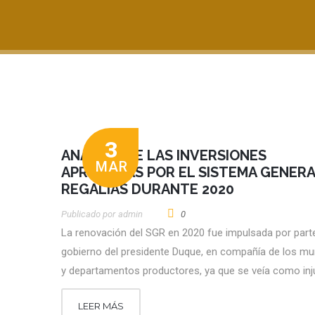
3
ANÁLISIS DE LAS INVERSIONES
MAR
APROBADAS POR EL SISTEMA GENERA
REGALÍAS DURANTE 2020
Publicado por
Admin
0
La renovación del SGR en 2020 fue impulsada por parte
gobierno del presidente Duque, en compañía de los mu
y departamentos productores, ya que se veía como inj
LEER MÁS