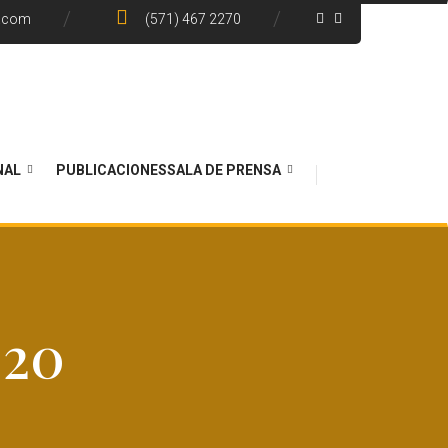
e.com
(571) 467 2270
NAL
PUBLICACIONES
SALA DE PRENSA
020