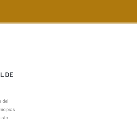
L DE
 del
nicipios
usto