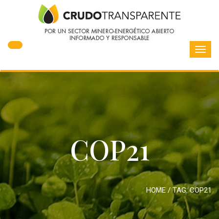
Toggl
navig
COP21
HOME
/ TAG:
COP21