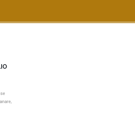
IO
 se
anare,