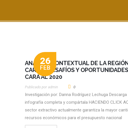
26
ANÁLISIS CONTEXTUAL DE LA REGIÓ
FEB
CARIBE: DESAFÍOS Y OPORTUNIDADES
CARA AL 2020
Publicado por
Admin
0
Investigación por: Danna Rodríguez Lechuga Descarga
infografía completa y compártala HACIENDO CLICK AQ
sector extractivo actualmente garantiza la mayor cant
recursos económicos para el presupuesto nacional