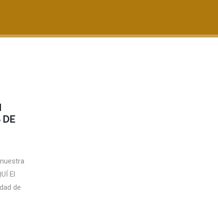
N
 DE
 nuestra
UÍ El
idad de