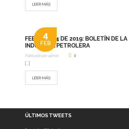
LEER MÁS
4
FEBRERO 04 DE 2019: BOLETÍN DE LA
FEB
INDUSTRIA PETROLERA
Publicado por
Admin
0
[…]
LEER MÁS
ÚLTIMOS TWEETS