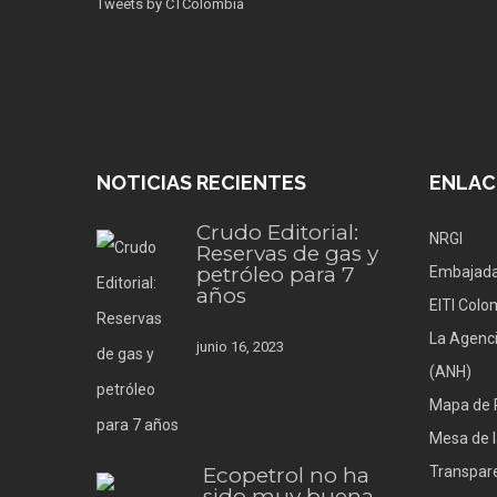
Tweets by CTColombia
NOTICIAS RECIENTES
ENLAC
Crudo Editorial:
NRGI
Reservas de gas y
petróleo para 7
Embajada
años
EITI Colo
La Agenci
junio 16, 2023
(ANH)
Mapa de 
Mesa de l
Ecopetrol no ha
Transpare
sido muy buena