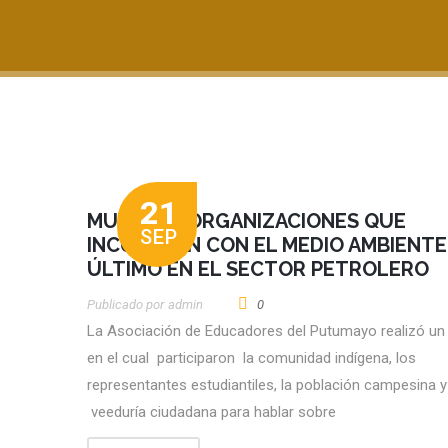
21
MULTAS A ORGANIZACIONES QUE
SEP
INCUMPLEN CON EL MEDIO AMBIENTE
ÚLTIMO EN EL SECTOR PETROLERO
Publicado por
Admin
0
La Asociación de Educadores del Putumayo realizó un
en el cual participaron la comunidad indígena, los
representantes estudiantiles, la población campesina y
veeduría ciudadana para hablar sobre