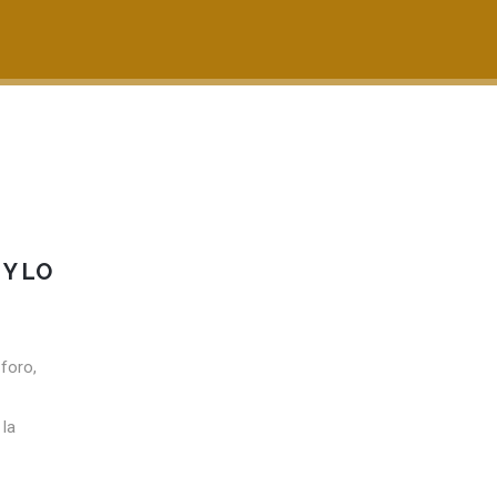
 Y LO
 foro,
 la