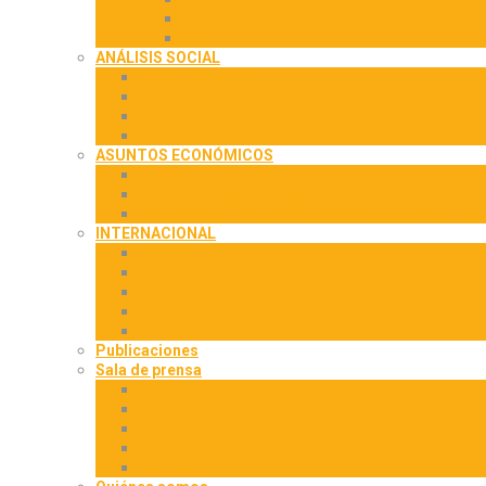
Putumayo
Sur
ANÁLISIS SOCIAL
Pulso Petrolero
Documentales
Diagnóstico de género
Mediación de conflictos
ASUNTOS ECONÓMICOS
Asuntos económicos
Boletín mensual de seguimiento a la inversión de 
índice Anual de Impacto de los Proyectos de rega
INTERNACIONAL
América
África
Asia
Europa
Oceanía
Publicaciones
Sala de prensa
Crudo Editorial
El Radar de Crudo: Boletines de noticias
Crudo Opina
Entrevistas
Eventos