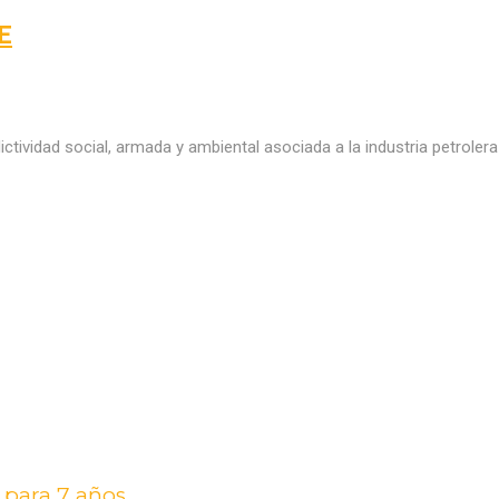
E
ictividad social, armada y ambiental asociada a la industria petrol
o para 7 años