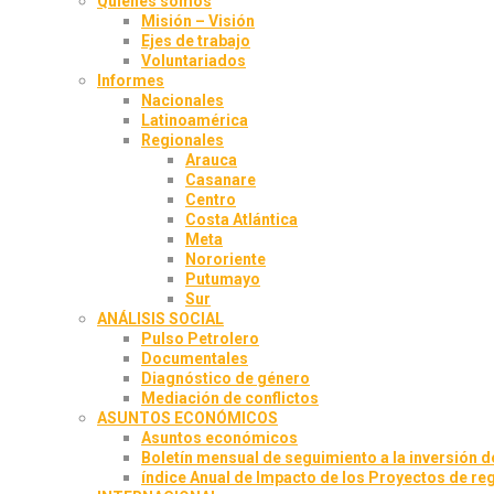
Quiénes somos
Misión – Visión
Ejes de trabajo
Voluntariados
Informes
Nacionales
Latinoamérica
Regionales
Arauca
Casanare
Centro
Costa Atlántica
Meta
Nororiente
Putumayo
Sur
ANÁLISIS SOCIAL
Pulso Petrolero
Documentales
Diagnóstico de género
Mediación de conflictos
ASUNTOS ECONÓMICOS
Asuntos económicos
Boletín mensual de seguimiento a la inversión de
índice Anual de Impacto de los Proyectos de reg