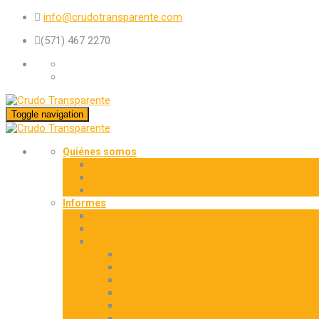
info@crudotransparente.com
(571) 467 2270
Toggle navigation
Quiénes somos
Misión – Visión
Ejes de trabajo
Voluntariados
Informes
Nacionales
Latinoamérica
Regionales
Arauca
Casanare
Centro
Costa Atlántica
Meta
Nororiente