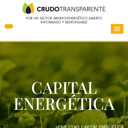
Toggl
navig
CAPITAL
ENERGÉTICA
HOME
/ TAG:
CAPITAL ENERGÉTICA