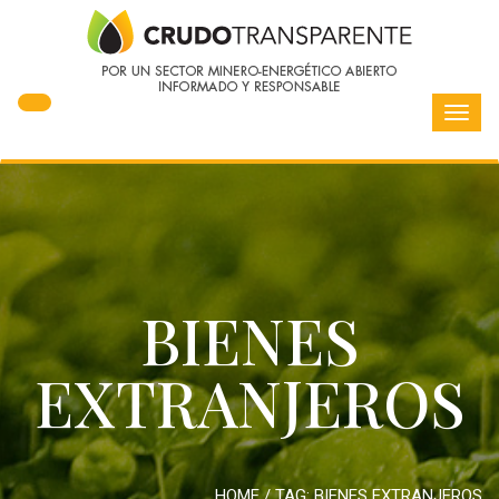
Toggl
navig
BIENES
EXTRANJEROS
HOME
/ TAG:
BIENES EXTRANJEROS