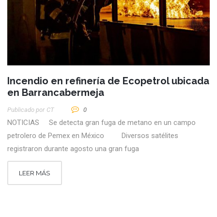
Incendio en refinería de Ecopetrol ubicada
en Barrancabermeja
Publicado por
CT
0
NOTICIAS Se detecta gran fuga de metano en un campo
petrolero de Pemex en México Diversos satélites
registraron durante agosto una gran fuga
LEER MÁS