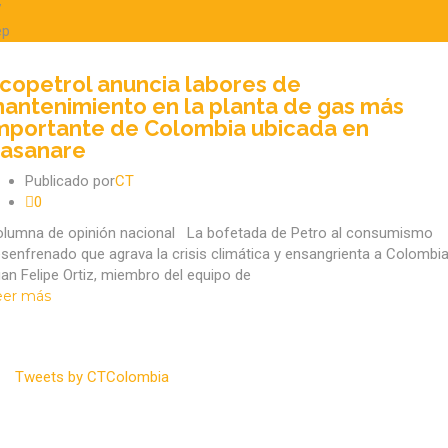
7
ep
copetrol anuncia labores de
antenimiento en la planta de gas más
mportante de Colombia ubicada en
asanare
Publicado por
CT
0
lumna de opinión nacional La bofetada de Petro al consumismo
senfrenado que agrava la crisis climática y ensangrienta a Colomb
an Felipe Ortiz, miembro del equipo de
eer más
ÚLTIMOS TWEETS
Tweets by CTColombia
Noticias Recientes