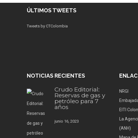
ÚLTIMOS TWEETS
Tweets by CTColombia
NOTICIAS RECIENTES
ENLAC
Crudo Editorial:
NRGI
Reservas de gas y
petróleo para 7
Embajada
años
EITI Colo
La Agenci
junio 16, 2023
(ANH)
Mapa de 