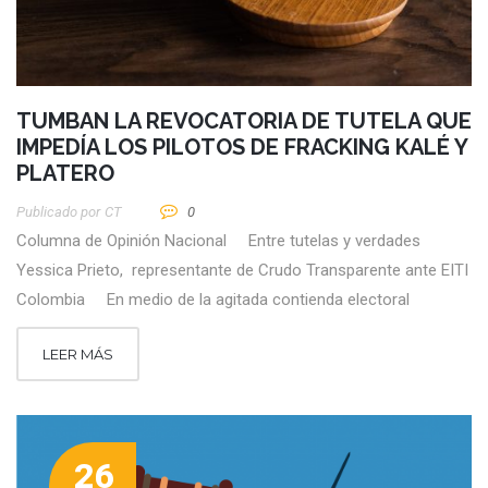
TUMBAN LA REVOCATORIA DE TUTELA QUE
IMPEDÍA LOS PILOTOS DE FRACKING KALÉ Y
PLATERO
Publicado por
CT
0
Columna de Opinión Nacional Entre tutelas y verdades
Yessica Prieto, representante de Crudo Transparente ante EITI
Colombia En medio de la agitada contienda electoral
LEER MÁS
26