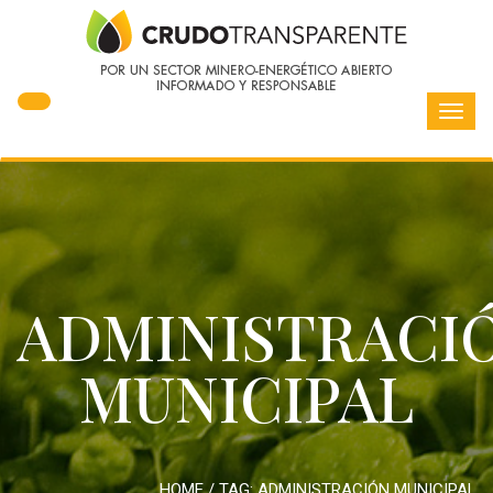
Toggl
navig
ADMINISTRACI
MUNICIPAL
HOME
/ TAG:
ADMINISTRACIÓN MUNICIPAL