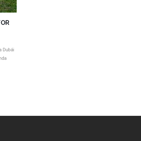
TOR
 a Dubái
enda