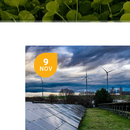
9
NOV