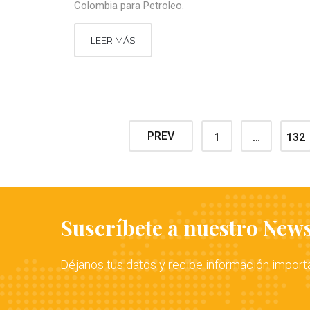
Colombia para Petroleo.
LEER MÁS
PREV
1
…
132
Suscríbete a nuestro News
Déjanos tus datos y recibe información import