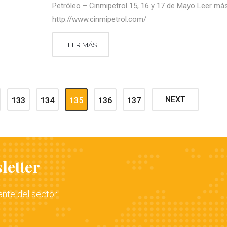
Petróleo – Cinmipetrol 15, 16 y 17 de Mayo Leer más
http://www.cinmipetrol.com/
LEER MÁS
NEXT
133
134
135
136
137
letter
ante del sector