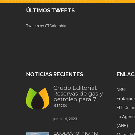
ÚLTIMOS TWEETS
Tweets by CTColombia
NOTICIAS RECIENTES
ENLAC
Crudo Editorial:
NRGI
Reservas de gas y
petróleo para 7
Embajada
años
EITI Colo
La Agenci
junio 16, 2023
(ANH)
Ecopetrol no ha
Mapa de 