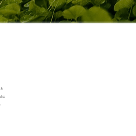
la
lic
o