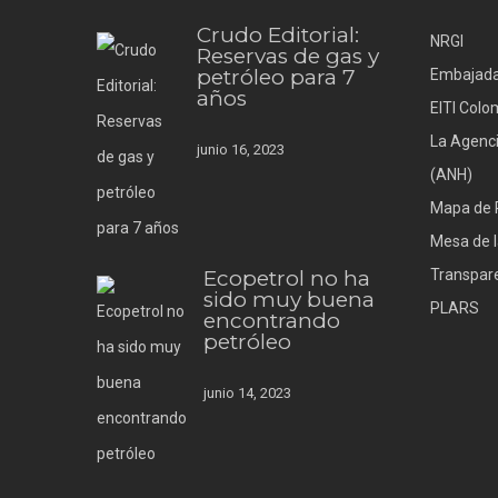
Crudo Editorial:
NRGI
Reservas de gas y
petróleo para 7
Embajada
años
EITI Colo
La Agenci
junio 16, 2023
(ANH)
Mapa de 
Mesa de l
Ecopetrol no ha
Transpare
sido muy buena
PLARS
encontrando
petróleo
junio 14, 2023