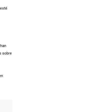
 esté
 han
es sobre
en