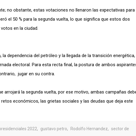
nte; no obstante, estas votaciones no llenaron las expectativas para
peró el 50 % para la segunda vuelta, lo que significa que estos dos
 votos en la ciudad.
, la dependencia del petróleo y la llegada de la transición energética,
rnada electoral. Para esta recta final, la postura de ambos aspirant
ontrario, jugar en su contra.
que arrojará la segunda vuelta, por ese motivo, ambas campañas deb
 retos económicos, las grietas sociales y las deudas que deja este
,
,
,
presidenciales 2022
gustavo petro
Rodolfo Hernandez
sector de