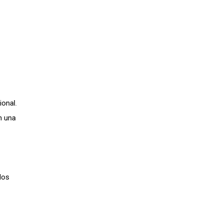
ional.
n una
los