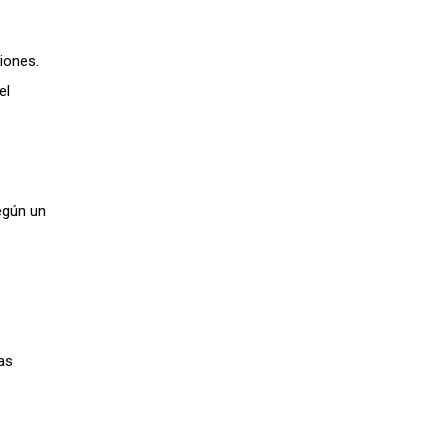
iones.
el
egún un
as