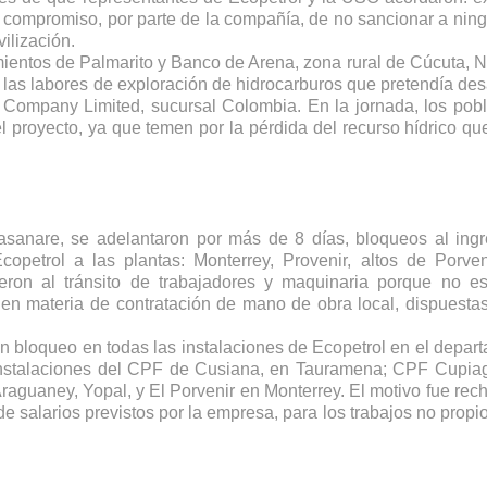
 compromiso, por parte de la compañía, de no sancionar a ning
ilización.  
mientos de Palmarito y Banco de Arena, zona rural de Cúcuta, No
as labores de exploración de hidrocarburos que pretendía desar
 Company Limited, sucursal Colombia. En la jornada, los pobl
 proyecto, ya que temen por la pérdida del recurso hídrico que
asanare, se adelantaron por más de 8 días, bloqueos al ingr
petrol a las plantas: Monterrey, Provenir, altos de Porveni
eron al tránsito de trabajadores y maquinaria porque no es
en materia de contratación de mano de obra local, dispuestas 
n bloqueo en todas las instalaciones de Ecopetrol en el depart
 instalaciones del CPF de Cusiana, en Tauramena; CPF Cupiag
guaney, Yopal, y El Porvenir en Monterrey. El motivo fue recha
de salarios previstos por la empresa, para los trabajos no propio