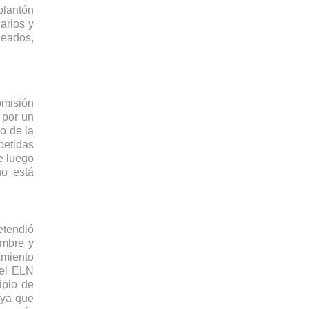
lantón 
arios y 
eados, 
misión 
por un 
 de la 
etidas 
 luego 
o está 
tendió 
mbre y 
miento 
el ELN 
pio de 
ya que 