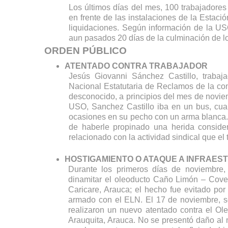
Los últimos días del mes, 100 trabajadores
en frente de las instalaciones de la Estació
liquidaciones. Según información de la U
aun pasados 20 días de la culminación de lo
ORDEN PÚBLICO
ATENTADO CONTRA TRABAJADOR 
Jesús Giovanni Sánchez Castillo, trabaj
Nacional Estatutaria de Reclamos de la com
desconocido, a principios del mes de novie
USO, Sanchez Castillo iba en un bus, cuand
ocasiones en su pecho con un arma blanca. El
de haberle propinado una herida consider
relacionado con la actividad sindical que el
HOSTIGAMIENTO O ATAQUE A INFRAE
Durante los primeros días de noviembre, 
dinamitar el oleoducto Caño Limón – Cove
Caricare, Arauca; el hecho fue evitado por 
armado con el ELN. El 17 de noviembre, se
realizaron un nuevo atentado contra el Ol
Arauquita, Arauca. No se presentó daño al m