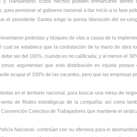
 y Transandino. Estos hechos pueden enmarcarse dentro d
 para presionar al gobierno nacional a dar inicio a la fase públ
 el presidente Santos exige la previa liberación del ex-congr
 presentaron protestas y bloqueo de vías a causa de la implemen
 cual se establece que la contratación de la mano de obra loc
debe ser del 100%, cuando es no calificada; y al menos el 30%,
s zonas argumentan que esta distribución es injusta porque 
uede ocupar el 100% de las vacantes, pero que las empresas pre
estas en el territorio nacional, para buscar una mesa de negoc
 venta de filiales estratégicas de la compañía; así como tambi
a Convención Colectiva de Trabajadores que mantiene el sindica
a Policía Nacional, continúan con su ofensiva para el desmantela