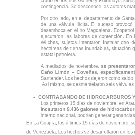
crudo en los ríos Guineo y Putumayo, situaci
contingencia. Se desconoce los autores mate
Por otro lado, en el departamento de Santa
de una válvula ilícita. El suceso provoc
desemboca en el río Magdalena. Ecopetrol t
ejecutaron las labores de contención. En 
Wilches, sujetos intentaron instalar otro 
hectáreas de tierras inundables, situación 
estatal petrolera. 
A mediados de noviembre, 
se presentaron
Caño Limón – Coveñas, específicamente
Santander. Los hechos dejaron como saldo la
CONTRABANDO DE HIDROCARBUROS Y
incautaron 9.436 galones de hidrocarbu
interno nacional, podrían generar ganancias
En La Guajira, los últimos 15 días de noviembre, 
de Venezuela. Los hechos se desarrollaron en los 