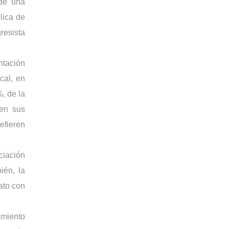
e una 
ica de 
esista 
tación 
al, en 
 de la 
en sus 
fieren 
iación 
én, la 
to con 
miento 