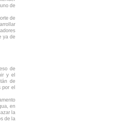
uno de 
rte de 
rollar 
adores 
 ya de 
eso de 
r y el 
tán de 
por el 
amento 
ua, en 
zar la 
s de la 