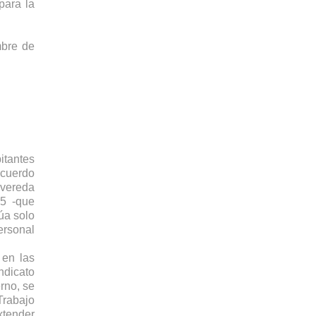
para la 
bre de 
tantes 
cuerdo 
vereda 
5 -que 
a solo 
rsonal 
en las 
dicato 
rno, se 
rabajo 
tender 