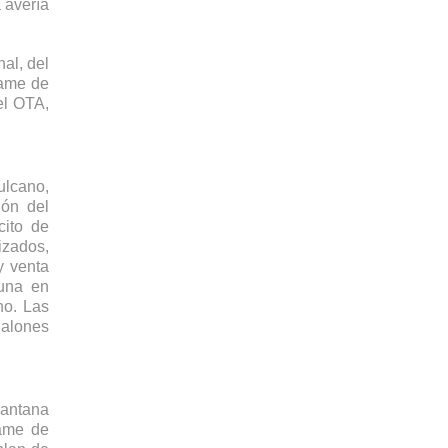
 avería 
l, del 
ame de 
l OTA, 
lcano, 
ón del 
ito de 
zados, 
 venta 
una en 
o. Las 
alones 
antana 
ame de 