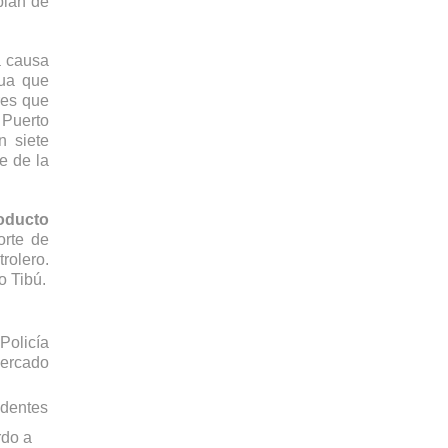
lan de 
 causa 
ua que 
es que 
Puerto 
 siete 
 de la 
oducto 
rte de 
olero. 
 Así mismo, se desmantelaron seis válvulas ilegales instaladas en las líneas de flujo de los pozos de Campo Tibú. 
Los primeros 15 días de noviembre, en Arauca y Norte de Santander, integrantes del ejército Nacional y la Policía 
ercado 
dentes 
do a 