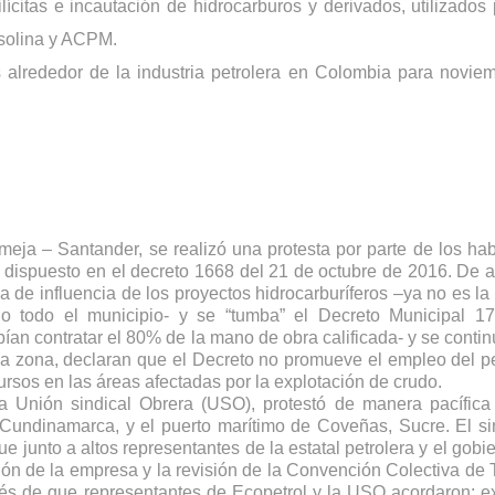
ilícitas e incautación de hidrocarburos y derivados, utilizados 
asolina y ACPM. 
s alrededor de la industria petrolera en Colombia para noviem
eja – Santander, se realizó una protesta por parte de los habi
dispuesto en el decreto 1668 del 21 de octubre de 2016. De a
a de influencia de los proyectos hidrocarburíferos –ya no es la 
o todo el municipio- y se “tumba” el Decreto Municipal 17
an contratar el 80% de la mano de obra calificada- y se continú
a zona, declaran que el Decreto no promueve el empleo del pe
cursos en las áreas afectadas por la explotación de crudo. 
a Unión sindical Obrera (USO), protestó de manera pacífica 
Cundinamarca, y el puerto marítimo de Coveñas, Sucre. El sin
 junto a altos representantes de la estatal petrolera y el gobie
ión de la empresa y la revisión de la Convención Colectiva de T
s de que representantes de Ecopetrol y la USO acordaron: ex