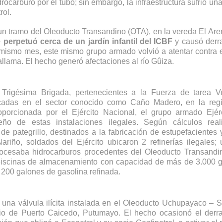
ocarburo por el tubo; sin embargo, la infraestructura sufrió una
ol. 
n tramo del Oleoducto Transandino (OTA), en la vereda El Arena
 perpetuó cerca de un jardín infantil del ICBF
 y causó derr
l mismo mes, este mismo grupo armado volvió a atentar contra e
llama. El hecho generó afectaciones al río Gûiza. 
Trigésima Brigada, pertenecientes a la Fuerza de tarea Vu
icadas en el sector conocido como Caño Madero, en la regi
orcionada por el Ejército Nacional, el grupo armado Ejérc
ño de estas instalaciones ilegales. Según cálculos reali
 pategrillo, destinados a la fabricación de estupefacientes y
ariño, soldados del Ejército ubicaron 2 refinerías ilegales; 
cesaba hidrocarburos procedentes del Oleoducto Transandin
 piscinas de almacenamiento con capacidad de más de 3.000 g
e 200 galones de gasolina refinada. 
 una válvula ilícita instalada en el Oleoducto Uchupayaco – S
io de Puerto Caicedo, Putumayo. El hecho ocasionó el derr