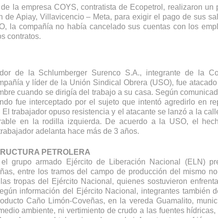
 de la empresa COYS, contratista de Ecopetrol, realizaron un p
n de Apiay, Villavicencio – Meta, para exigir el pago de sus sal
SO, la compañía no había cancelado sus cuentas con los empl
s contratos. 
ador de la Schlumberger Surenco S.A.
, integrante de la Co
pañía y líder de la Unión Sindical Obrera (USO), fue atacado 
mbre cuando se dirigía del trabajo a su casa. Según comunicado
o fue interceptado por el sujeto que intentó agredirlo en rep
 trabajador opuso resistencia y el atacante se lanzó a la calle
able en la rodilla izquierda. De acuerdo a la USO, el hech
 trabajador adelanta hace más de 3 años.  
STRUCTURA PETROLERA
el grupo armado Ejército de Liberación Nacional (ELN) pre
ñas, entre los tramos del campo de producción del mismo no
las tropas del Ejército Nacional, quienes sostuvieron enfrenta
gún información del Ejército Nacional, integrantes también d
eoducto Caño Limón-Coveñas, en la vereda Guamalito, munici
edio ambiente, ni vertimiento de crudo a las fuentes hídricas, 