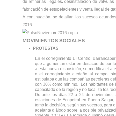
de refinerías ilegales, desinstalación de válvulas 
fabricación de estupefacientes y venta ilegal de g
A continuación, se detallan los sucesos ocurrido
2016. 
MOVIMIENTOS SOCIALES
PROTESTAS
En el corregimiento El Centro, Barrancaberm
que argumentan estar en desacuerdo por lo 
a esta nueva disposición, se modifica el áre
o el corregimiento aledaño al campo, sin
estipulaba que las compañías petroleras debí
con 30% como mínimo.  Los habitantes de l
capacitado de la región y no focaliza los re
Durante los días 22 a 24 de noviembre, l
estaciones de Ecopetrol en Puerto Salgar, 
tomó la decisión, según sus voceros, para que
adelante diálogo sobre la posible privatizac
Vigente (CCTV). La jornada culminó despué