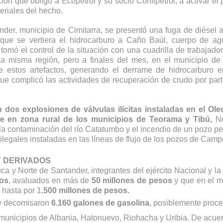
ón que obligó a Ecopetrol y su socio Confipetrol, a activar el p
riales del hecho. 
nder, municipio de Cimitarra, se presentó una fuga de diésel a
ó que se vertiera el hidrocarburo a Caño Baúl, cuerpo de ag
omó el control de la situación con una cuadrilla de trabajador
la misma región, pero a finales del mes, en el municipio de 
de estos artefactos, generando el derrame de hidrocarburo en
que complicó las actividades de recuperación de crudo por parte
 dos explosiones de válvulas ilícitas instaladas en el Ole
 en zona rural de los municipios de Teorama y Tibú,
 No
 contaminación del río Catatumbo y el incendio de un pozo petr
 DERIVADOS 
ros
, avaluados en más de
 50 millones de pesos
 y que en el m
 hasta por 1
.500 millones de pesos. 
se decomisaron 
6.160 galones de gasolina
, posiblemente proce
municipios de Albania, Hatonuevo, Riohacha y Uribia. De acuer