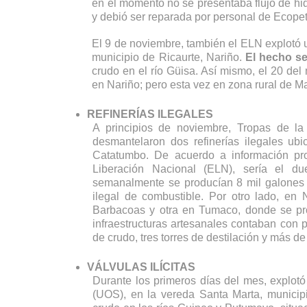
en el momento no se presentaba flujo de hidr
y debió ser reparada por personal de Ecopetr
El 9 de noviembre, también el ELN explotó u
municipio de Ricaurte, Nariño. 
El hecho se
crudo en el río Güisa. Así mismo, el 20 de
en Nariño; pero esta vez en zona rural de Ma
REFINERÍAS ILEGALES
A principios de noviembre, Tropas de la 
desmantelaron dos refinerías ilegales ub
Catatumbo. De acuerdo a información prop
Liberación Nacional (ELN), sería el due
semanalmente se producían 8 mil galones de
ilegal de combustible. 
Por otro lado, en N
Barbacoas y otra en Tumaco, donde se pro
infraestructuras artesanales contaban con
de crudo, tres torres de destilación y más d
VÁLVULAS ILÍCITAS
Durante los primeros días del mes, explotó
(UOS), en la vereda Santa Marta, municip