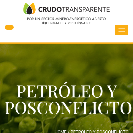
Toggl
navig
PETRÓLEO Y
POSCONFLICTO
HOME
/
PETRÓLEO Y POSCONFLICTO