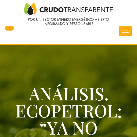
Toggl
navig
ANÁLISIS.
ECOPETROL:
“YA NO