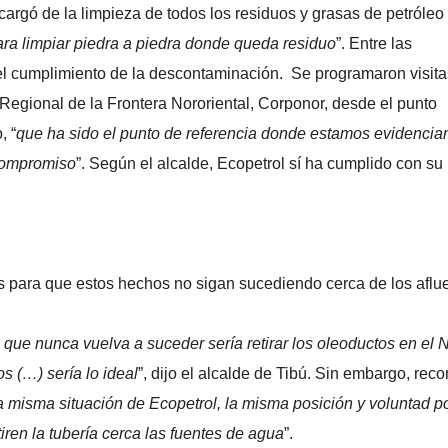
encargó de la limpieza de todos los residuos y grasas de petróleo
para limpiar piedra a piedra donde queda residuo
”. Entre las
 del cumplimiento de la descontaminación. Se programaron visit
Regional de la Frontera Nororiental, Corponor, desde el punto
, “
que ha sido el punto de referencia donde estamos evidencia
compromiso
”. Según el alcalde, Ecopetrol sí ha cumplido con su
 para que estos hechos no sigan sucediendo cerca de los aflu
ue nunca vuelva a suceder sería retirar los oleoductos en el N
os (…) sería lo ideal
”, dijo el alcalde de Tibú. Sin embargo, rec
a misma situación de Ecopetrol, la misma posición y voluntad pol
iren la tubería cerca las fuentes de agua
”.