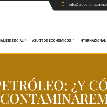
info@crudotransparent
ÁLISIS SOCIAL
ASUNTOS ECONÓMICOS
INTERNACIONAL
 PETRÓLEO: ¿Y C
SCONTAMINAREM