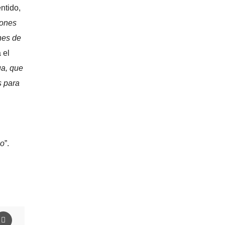
entido,
iones
nes de
 el
a, que
s para
co
”.