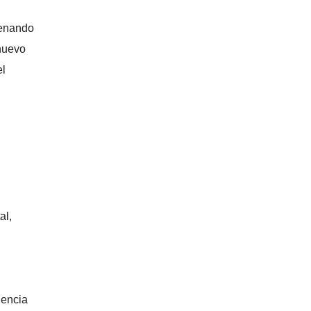
denando
 nuevo
el
al,
gencia