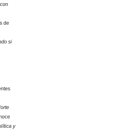
 con
as de
ndo si
entes
orte
onoce
ítica y