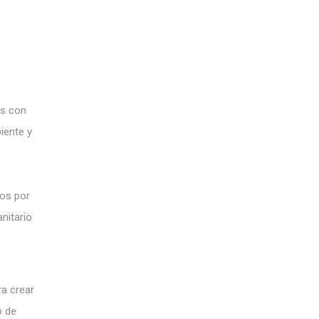
es con
iente y
dos por
nitario
ra crear
o de