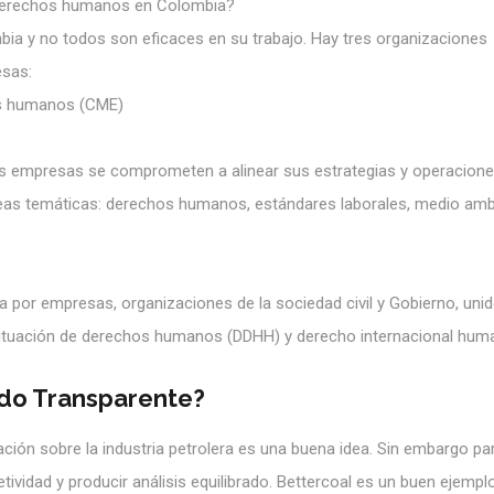
e derechos humanos en Colombia?
a y no todos son eficaces en su trabajo. Hay tres organizaciones
esas:
os humanos (CME)
al las empresas se comprometen a alinear sus estrategias y operacion
reas temáticas: derechos humanos, estándares laborales, medio amb
a por empresas, organizaciones de la sociedad civil y Gobierno, uni
situación de derechos humanos (DDHH) y derecho internacional huma
udo Transparente?
ción sobre la industria petrolera es una buena idea. Sin embargo pa
ividad y producir análisis equilibrado. Bettercoal es un buen ejempl