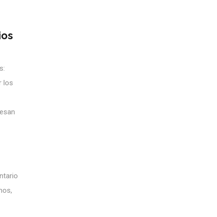
ios
s:
r los
resan
ntario
nos,