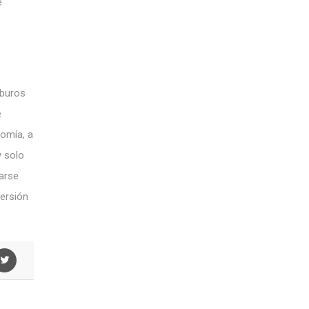
e
rburos
e
nomía, a
y solo
tarse
ersión