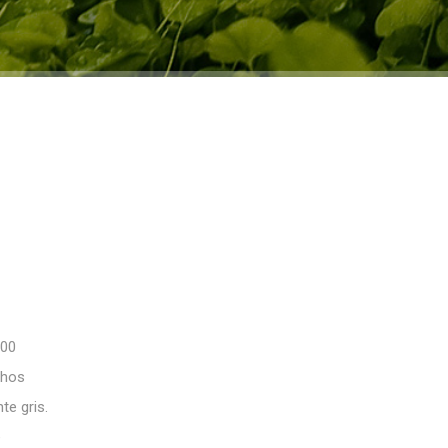
000
chos
te gris.
e