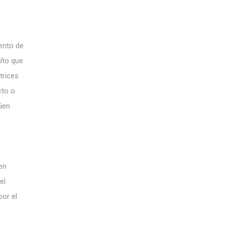
ento de
año que
trices
cto o
úen
 en
el
por el