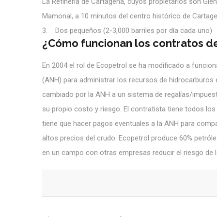
La Refinería de Cartagena, cuyos propietarios son Glenc
Mamonal, a 10 minutos del centro histórico de Cartagen
3. Dos pequeños (2-3,000 barriles por día cada uno)
¿Cómo funcionan los contratos d
En 2004 el rol de Ecopetrol se ha modificado a funcio
(ANH) para administrar los recursos de hidrocarburos d
cambiado por la ANH a un sistema de regalías/impuesto
su propio costo y riesgo. El contratista tiene todos l
tiene que hacer pagos eventuales a la ANH para compar
altos precios del crudo. Ecopetrol produce 60% petró
en un campo con otras empresas reducir el riesgo de la