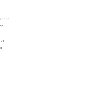
ciones
 de
 de
un