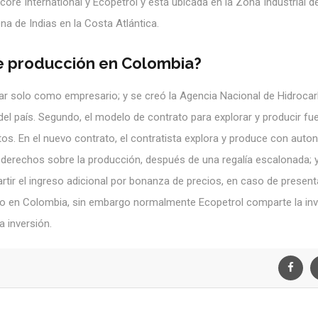
ore International y Ecopetrol y está ubicada en la Zona Industrial d
a de Indias en la Costa Atlántica.
e producción en Colombia?
nar solo como empresario; y se creó la Agencia Nacional de Hidroca
el país. Segundo, el modelo de contrato para explorar y producir fu
s. En el nuevo contrato, el contratista explora y produce con auto
os derechos sobre la producción, después de una regalía escalonada; 
tir el ingreso adicional por bonanza de precios, en caso de presen
leo en Colombia, sin embargo normalmente Ecopetrol comparte la inv
 inversión.