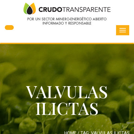
Toggl
navig
VALVULAS
ILICTAS
HOME
/ TAG:
VALVULAS ILICTAS