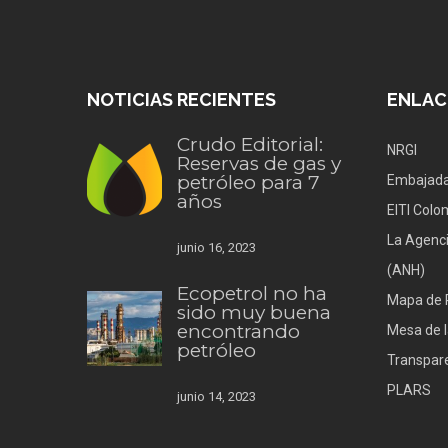
NOTICIAS RECIENTES
ENLAC
Crudo Editorial:
NRGI
Reservas de gas y
petróleo para 7
Embajada
años
EITI Colo
La Agenci
junio 16, 2023
(ANH)
Ecopetrol no ha
Mapa de 
sido muy buena
encontrando
Mesa de l
petróleo
Transpare
PLARS
junio 14, 2023