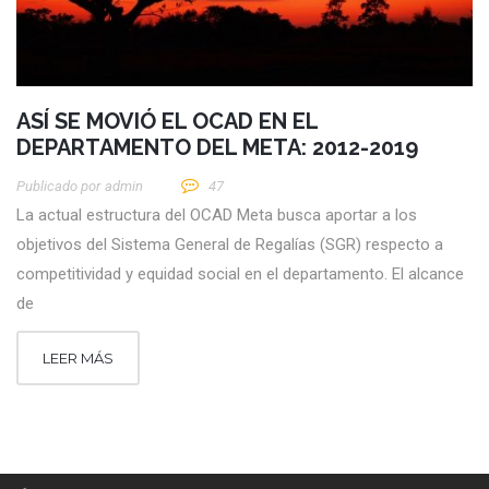
ASÍ SE MOVIÓ EL OCAD EN EL
DEPARTAMENTO DEL META: 2012-2019
Publicado por
Admin
47
La actual estructura del OCAD Meta busca aportar a los
objetivos del Sistema General de Regalías (SGR) respecto a
competitividad y equidad social en el departamento. El alcance
de
LEER MÁS