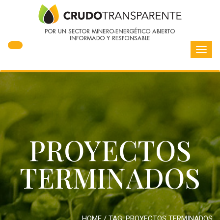
Toggl
navig
PROYECTOS
TERMINADOS
HOME
/ TAG:
PROYECTOS TERMINADOS