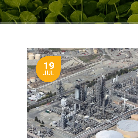
19
JUL