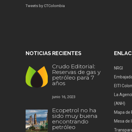
Tweets by CTColombia
NOTICIAS RECIENTES
ENLAC
Crudo Editorial:
NRGI
Reservas de gas y
petróleo para 7
Embajada
años
EITI Colo
La Agenci
junio 16, 2023
(ANH)
Ecopetrol no ha
Mapa de 
sido muy buena
encontrando
Mesa de l
petróleo
Transpare