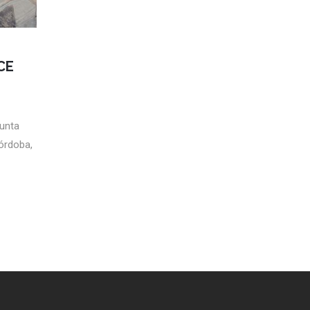
CE
unta
órdoba,